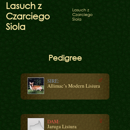
Lasuch z
Lasuch z
Czarciego
Czarciego
Siola
Siola
Pedigree
SIRE:
Allimac’s Modern Lisiura
DAM:
Jaruga Lisiura