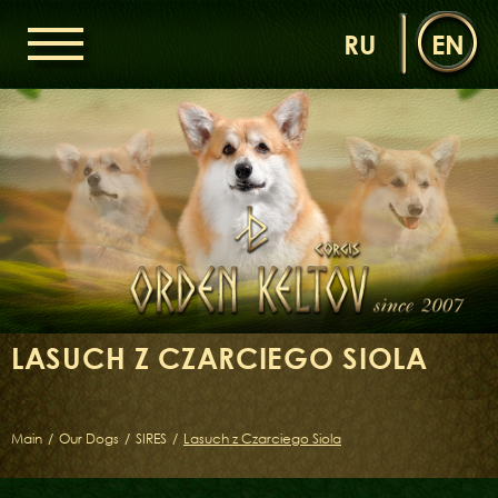
RU
EN
HOME
ORDEN KELTOV
NEWS
NURSERY
OUR DOGS
DAMS
SIRES
LASUCH Z CZARCIEGO SIOLA
LITTERS OF THE ORDEN KELTOV
GALLERIES
LIBRARY
Main
/
Our Dogs
/
SIRES
/
Lasuch z Czarciego Siola
CONTACTS