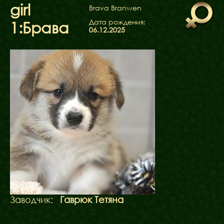
ФАКТИ
girl
Brava Branwen
БЛОГ
Дата рождения:
1:Брава
ГАЛЕРЕЇ
06.12.2025
Заводчик:
Гаврюк Тетяна