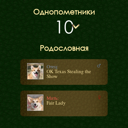
Однопометники
10
Родословная
Отец:
OK Texas Stealing the
Show
Мать:
Fair Lady