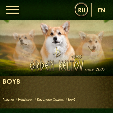
RU
EN
ГОЛОВНА
ОРДЕН КЕЛЬТІВ
НОВИНИ
ДИТЯЧА КІМНАТА
КОНТАКТИ
НАШІ КОРГІ
ДАМИ ОРДЕНУ
BOY8
КАВАЛЕРИ ОРДЕНУ
ЩЕНЯТА
ДИТЯЧА КІМНАТА
Главная
/
Наші коргі
/
Кавалери Ордену
/
boy8
БІБЛІОТЕКА
МІФИ