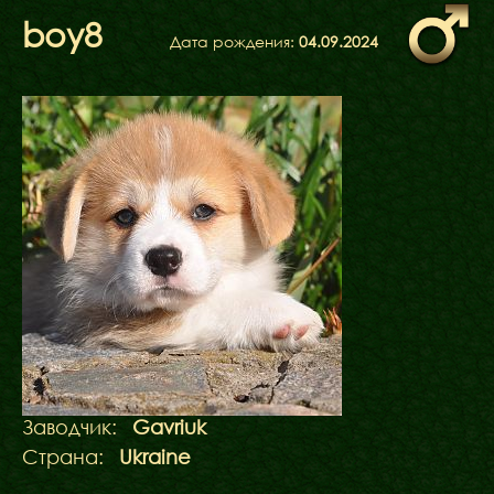
ФАКТИ
boy8
БЛОГ
Дата рождения:
04.09.2024
ГАЛЕРЕЇ
Заводчик:
Gavriuk
Страна:
Ukraine