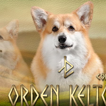
Наші коргі
ТІВ
Дами Ордену
Кавалери Орден
НАТА