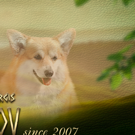
Щенята
Дитяча кімната
у