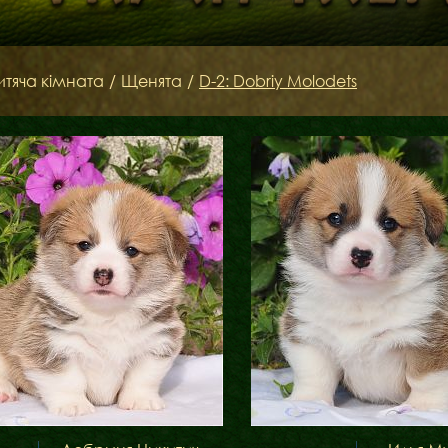
Бібліотека
итяча кімната
/
Щенята
/
D-2: Dobriy Molodets
Міфи
Факти