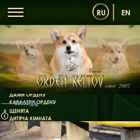
RU
EN
ГОЛОВНА
ОРДЕН КЕЛЬТІВ
НОВИНИ
ДИТЯЧА КІМНАТА
КОНТАКТИ
НАШІ КОРГІ
ДАМИ ОРДЕНУ
КАВАЛЕРИ ОРДЕНУ
-------36401.jpg
ЩЕНЯТА
ДИТЯЧА КІМНАТА
БІБЛІОТЕКА
МІФИ