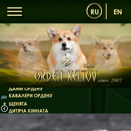
RU
EN
ГОЛОВНА
ОРДЕН КЕЛЬТІВ
НОВИНИ
ДИТЯЧА КІМНАТА
КОНТАКТИ
НАШІ КОРГІ
ДАМИ ОРДЕНУ
КАВАЛЕРИ ОРДЕНУ
ди
ЩЕНЯТА
ДИТЯЧА КІМНАТА
БІБЛІОТЕКА
МІФИ