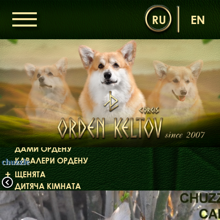
RU
EN
ГОЛОВНА
ОРДЕН КЕЛЬТІВ
НОВИНИ
ДИТЯЧА КІМНАТА
КОНТАКТИ
НАШІ КОРГІ
ДАМИ ОРДЕНУ
КАВАЛЕРИ ОРДЕНУ
chuzzle
ЩЕНЯТА
ДИТЯЧА КІМНАТА
БІБЛІОТЕКА
МІФИ