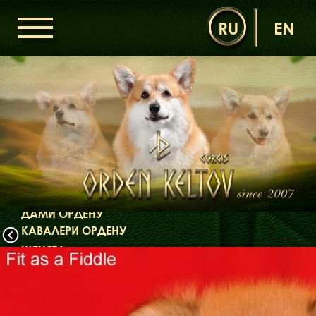
RU
EN
ГОЛОВНА
ОРДЕН КЕЛЬТІВ
НОВИНИ
ДИТЯЧА КІМНАТА
КОНТАКТИ
НАШІ КОРГІ
ДАМИ ОРДЕНУ
КАВАЛЕРИ ОРДЕНУ
ЩЕНЯТА
ДИТЯЧА КІМНАТА
БІБЛІОТЕКА
МІФИ