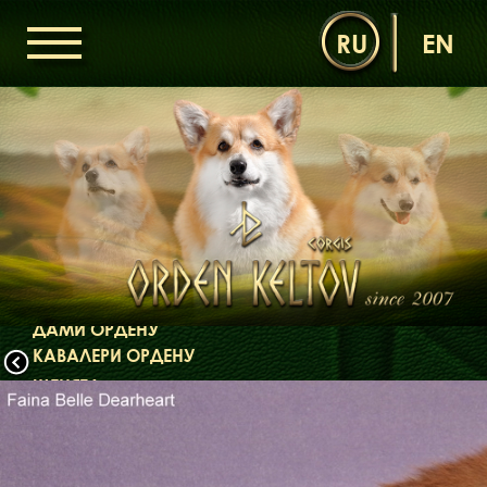
RU
EN
ГОЛОВНА
ОРДЕН КЕЛЬТІВ
НОВИНИ
ДИТЯЧА КІМНАТА
КОНТАКТИ
НАШІ КОРГІ
ДАМИ ОРДЕНУ
КАВАЛЕРИ ОРДЕНУ
ЩЕНЯТА
ДИТЯЧА КІМНАТА
БІБЛІОТЕКА
МІФИ