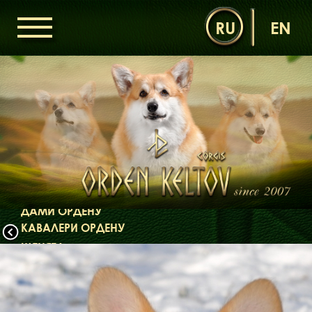
RU
EN
ГОЛОВНА
ОРДЕН КЕЛЬТІВ
НОВИНИ
ДИТЯЧА КІМНАТА
КОНТАКТИ
НАШІ КОРГІ
ДАМИ ОРДЕНУ
КАВАЛЕРИ ОРДЕНУ
ЩЕНЯТА
ДИТЯЧА КІМНАТА
БІБЛІОТЕКА
МІФИ