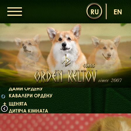
RU
EN
ГОЛОВНА
ОРДЕН КЕЛЬТІВ
НОВИНИ
ДИТЯЧА КІМНАТА
КОНТАКТИ
НАШІ КОРГІ
ДАМИ ОРДЕНУ
КАВАЛЕРИ ОРДЕНУ
O
ЩЕНЯТА
ДИТЯЧА КІМНАТА
БІБЛІОТЕКА
МІФИ