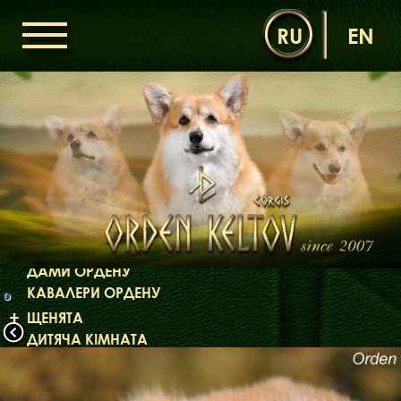
RU
EN
ГОЛОВНА
ОРДЕН КЕЛЬТІВ
НОВИНИ
ДИТЯЧА КІМНАТА
КОНТАКТИ
НАШІ КОРГІ
ДАМИ ОРДЕНУ
КАВАЛЕРИ ОРДЕНУ
o
ЩЕНЯТА
ДИТЯЧА КІМНАТА
БІБЛІОТЕКА
МІФИ