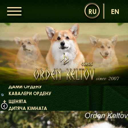
RU
EN
ГОЛОВНА
ОРДЕН КЕЛЬТІВ
НОВИНИ
ДИТЯЧА КІМНАТА
КОНТАКТИ
НАШІ КОРГІ
ДАМИ ОРДЕНУ
КАВАЛЕРИ ОРДЕНУ
o
ЩЕНЯТА
ДИТЯЧА КІМНАТА
БІБЛІОТЕКА
МІФИ