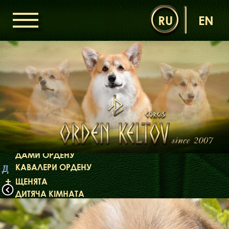
RU
EN
ГОЛОВНА
ОРДЕН КЕЛЬТІВ
НОВИНИ
ДИТЯЧА КІМНАТА
КОНТАКТИ
НАШІ КОРГІ
ДАМИ ОРДЕНУ
КАВАЛЕРИ ОРДЕНУ
Д
ЩЕНЯТА
ДИТЯЧА КІМНАТА
БІБЛІОТЕКА
МІФИ