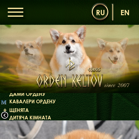
RU
EN
ГОЛОВНА
ОРДЕН КЕЛЬТІВ
НОВИНИ
ДИТЯЧА КІМНАТА
КОНТАКТИ
НАШІ КОРГІ
ДАМИ ОРДЕНУ
КАВАЛЕРИ ОРДЕНУ
М
ЩЕНЯТА
ДИТЯЧА КІМНАТА
БІБЛІОТЕКА
МІФИ