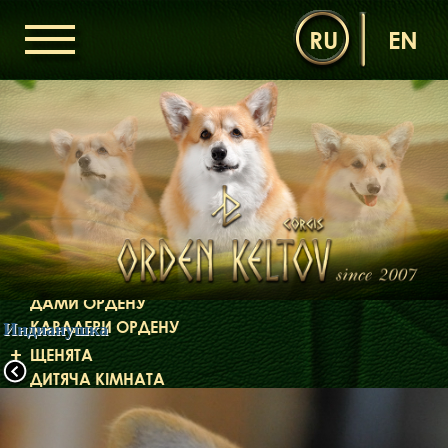
RU
EN
ГОЛОВНА
ОРДЕН КЕЛЬТІВ
НОВИНИ
ДИТЯЧА КІМНАТА
КОНТАКТИ
НАШІ КОРГІ
ДАМИ ОРДЕНУ
КАВАЛЕРИ ОРДЕНУ
Индианушка
ЩЕНЯТА
ДИТЯЧА КІМНАТА
БІБЛІОТЕКА
МІФИ