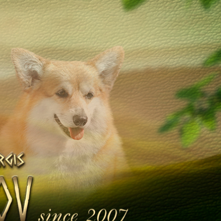
Щенята
Дитяча кімната
у