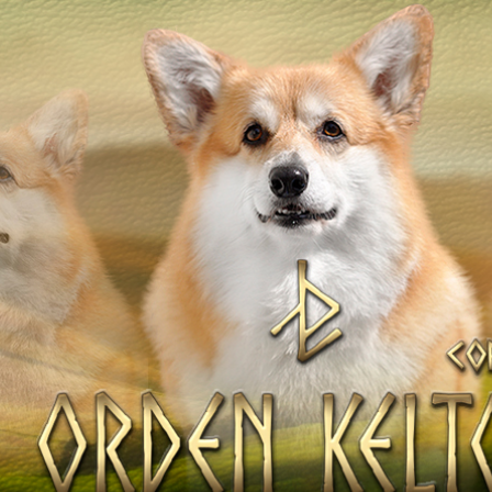
Наші коргі
ТІВ
Дами Ордену
Кавалери Орден
НАТА