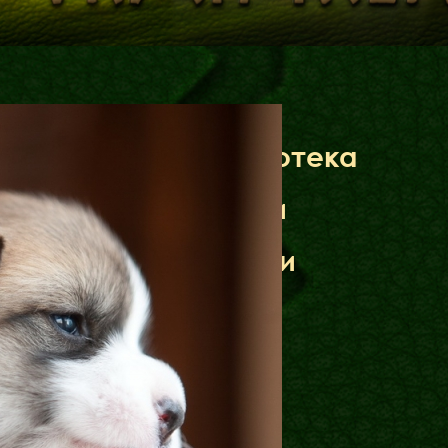
Бібліотека
Міфи
Факти