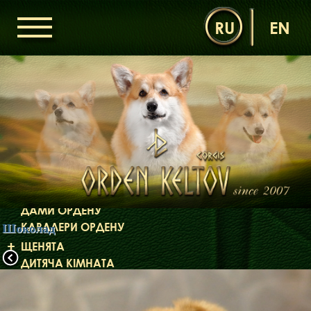
RU
EN
ГОЛОВНА
ОРДЕН КЕЛЬТІВ
НОВИНИ
ДИТЯЧА КІМНАТА
КОНТАКТИ
НАШІ КОРГІ
ДАМИ ОРДЕНУ
КАВАЛЕРИ ОРДЕНУ
Шоколад
ЩЕНЯТА
ДИТЯЧА КІМНАТА
БІБЛІОТЕКА
МІФИ