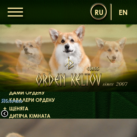
RU
EN
ГОЛОВНА
ОРДЕН КЕЛЬТІВ
НОВИНИ
ДИТЯЧА КІМНАТА
КОНТАКТИ
НАШІ КОРГІ
ДАМИ ОРДЕНУ
КАВАЛЕРИ ОРДЕНУ
Яблочко
ЩЕНЯТА
ДИТЯЧА КІМНАТА
БІБЛІОТЕКА
МІФИ