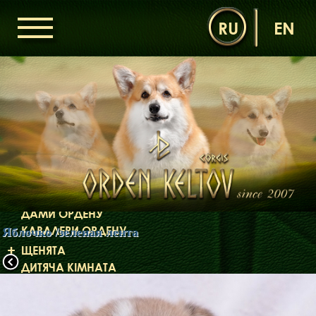
RU
EN
ГОЛОВНА
ОРДЕН КЕЛЬТІВ
НОВИНИ
ДИТЯЧА КІМНАТА
КОНТАКТИ
НАШІ КОРГІ
ДАМИ ОРДЕНУ
КАВАЛЕРИ ОРДЕНУ
Яблочко /зеленая лента
ЩЕНЯТА
ДИТЯЧА КІМНАТА
БІБЛІОТЕКА
МІФИ