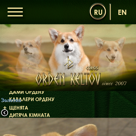
RU
EN
ГОЛОВНА
ОРДЕН КЕЛЬТІВ
НОВИНИ
ДИТЯЧА КІМНАТА
КОНТАКТИ
НАШІ КОРГІ
ДАМИ ОРДЕНУ
КАВАЛЕРИ ОРДЕНУ
Золотко
ЩЕНЯТА
ДИТЯЧА КІМНАТА
БІБЛІОТЕКА
МІФИ