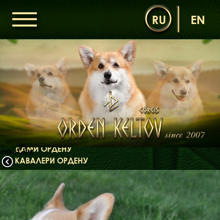
RU
EN
ГОЛОВНА
ОРДЕН КЕЛЬТІВ
НОВИНИ
ДИТЯЧА КІМНАТА
КОНТАКТИ
НАШІ КОРГІ
ДАМИ ОРДЕНУ
анка1.jpg
КАВАЛЕРИ ОРДЕНУ
ЩЕНЯТА
ДИТЯЧА КІМНАТА
БІБЛІОТЕКА
МІФИ