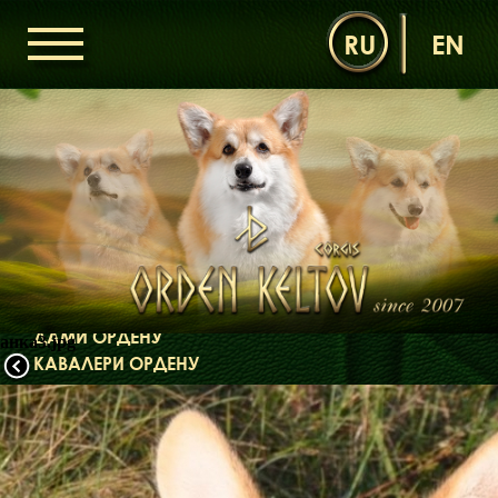
RU
EN
ГОЛОВНА
ОРДЕН КЕЛЬТІВ
НОВИНИ
ДИТЯЧА КІМНАТА
КОНТАКТИ
НАШІ КОРГІ
ДАМИ ОРДЕНУ
анка3.jpg
КАВАЛЕРИ ОРДЕНУ
ЩЕНЯТА
ДИТЯЧА КІМНАТА
БІБЛІОТЕКА
МІФИ