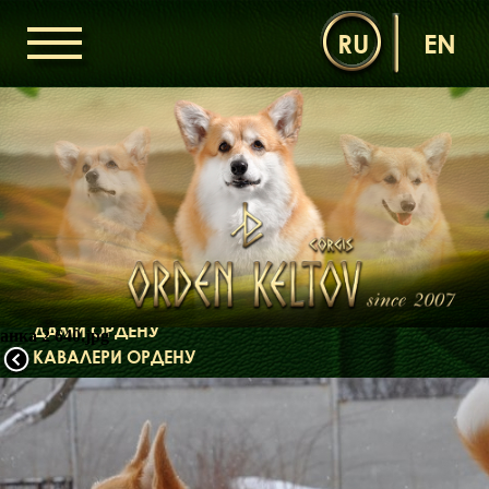
RU
EN
ГОЛОВНА
ОРДЕН КЕЛЬТІВ
НОВИНИ
ДИТЯЧА КІМНАТА
КОНТАКТИ
НАШІ КОРГІ
ДАМИ ОРДЕНУ
анка 2 640.jpg
КАВАЛЕРИ ОРДЕНУ
ЩЕНЯТА
ДИТЯЧА КІМНАТА
БІБЛІОТЕКА
МІФИ