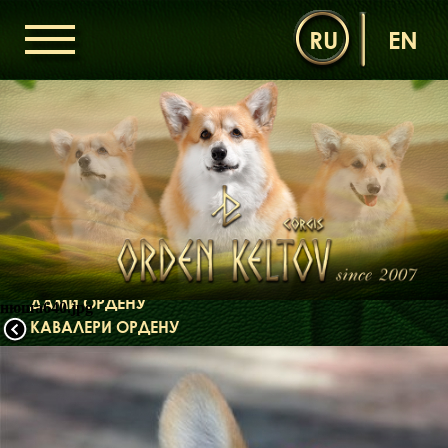
RU
EN
ГОЛОВНА
ОРДЕН КЕЛЬТІВ
НОВИНИ
ДИТЯЧА КІМНАТА
КОНТАКТИ
НАШІ КОРГІ
ДАМИ ОРДЕНУ
нюша640.jpg
КАВАЛЕРИ ОРДЕНУ
ЩЕНЯТА
ДИТЯЧА КІМНАТА
БІБЛІОТЕКА
МІФИ