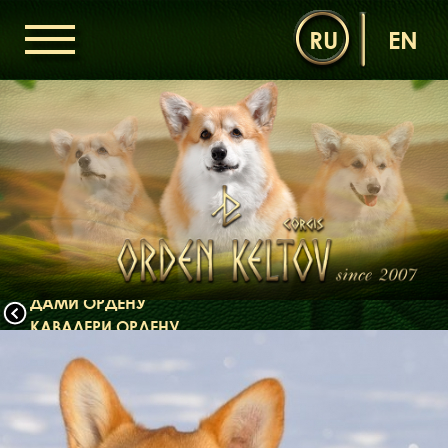
RU
EN
ГОЛОВНА
ОРДЕН КЕЛЬТІВ
НОВИНИ
ДИТЯЧА КІМНАТА
КОНТАКТИ
НАШІ КОРГІ
ДАМИ ОРДЕНУ
КАВАЛЕРИ ОРДЕНУ
ЩЕНЯТА
ДИТЯЧА КІМНАТА
БІБЛІОТЕКА
МІФИ