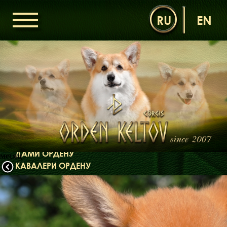
RU
EN
ГОЛОВНА
ОРДЕН КЕЛЬТІВ
НОВИНИ
ДИТЯЧА КІМНАТА
КОНТАКТИ
НАШІ КОРГІ
ДАМИ ОРДЕНУ
месяц
КАВАЛЕРИ ОРДЕНУ
ЩЕНЯТА
ДИТЯЧА КІМНАТА
БІБЛІОТЕКА
МІФИ