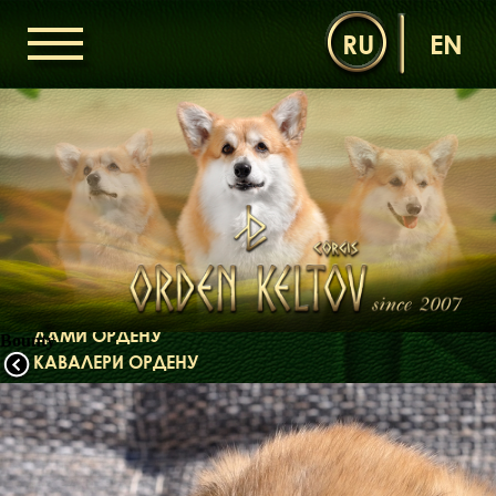
RU
EN
ГОЛОВНА
ОРДЕН КЕЛЬТІВ
НОВИНИ
ДИТЯЧА КІМНАТА
КОНТАКТИ
НАШІ КОРГІ
ДАМИ ОРДЕНУ
Bounty
КАВАЛЕРИ ОРДЕНУ
ЩЕНЯТА
ДИТЯЧА КІМНАТА
БІБЛІОТЕКА
МІФИ