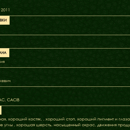
Міфи
 2011
АВКИ
Факти
АНА
вия
кевич
CAC, CACIB
ая, хороший костяк, , хороший стоп, хороший пигмент и глаза
 углы , хорошая шерсть, насыщенный окрас, движения проду