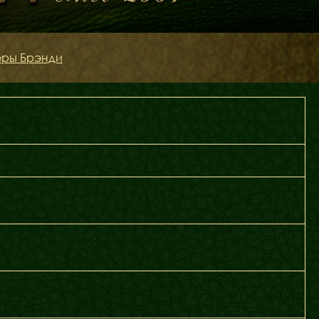
еры Брэнди