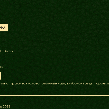
АНА
lj , Kипр
IB
типа, красивая голова, отличные уши, глубокая грудь, коррек
я 2011