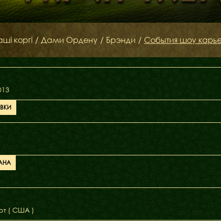
аші коргі
/
Дами Ордену
/
Брэнди
/
События шоу карь
013
АВКИ
АНА
т ( США )