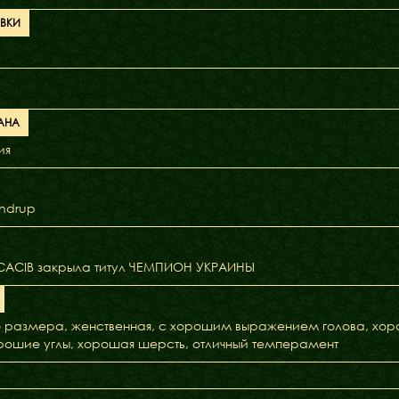
АВКИ
АНА
ия
indrup
.CACIB закрыла титул ЧЕМПИОН УКРАИНЫ
 размера, женственная, с хорошим выражением голова, хоро
орошие углы, хорошая шерсть, отличный темперамент
Бібліотека