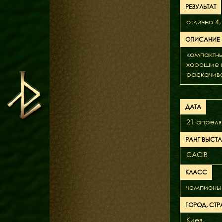
РЕЗУЛЬТАТ
отлично 4,
ОПИСАНИЕ
компактны
хорошие 
раскачива
ДАТА
21 апреля
РАНГ ВЫСТ
CACIB
КЛАСС
чемпионы
ГОРОД, СТР
Киев,