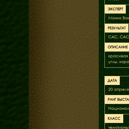
ЭКСПЕРТ
Моник Ван
РЕЗУЛЬТАТ
САС, СAC
ОПИСАНИЕ
красивая 
углы, хор
ДАТА
20 апреля
РАНГ ВЫСТ
Национал
КЛАСС
чемпионы