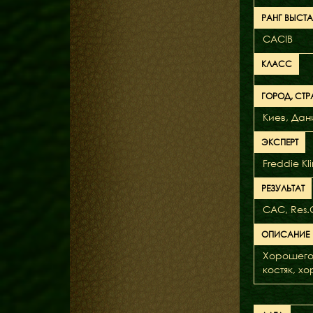
РАНГ ВЫСТ
CACIB
КЛАСС
ГОРОД, СТР
Киев, Дан
ЭКСПЕРТ
Freddie Kl
РЕЗУЛЬТАТ
CAC, Res
ОПИСАНИЕ
Хорошего
костяк, х