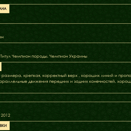
АНА
ен
 Титул Чемпион породы. Чемпион Украины
размера, крепкая, корректный верх , хороших линий и проп
араллельные движения передних и задних конечностей, хорошие
 2012
АВКИ