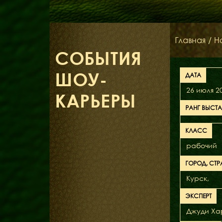
Главная
/
Н
СОБЫТИЯ
ШОУ-
ДАТА
26 июля 2
КАРЬЕРЫ
РАНГ ВЫСТ
КЛАСС
рабочий
ГОРОД, СТР
Курск,
ЭКСПЕРТ
Джуди Хар