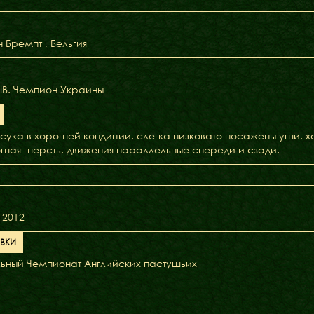
 Бремпт , Бельгия
IB. Чемпион Украины
сука в хорошей кондиции, слегка низковато посажены уши, хо
ошая шерсть, движения параллельные спереди и сзади.
 2012
АВКИ
ьный Чемпионат Английских пастушьих