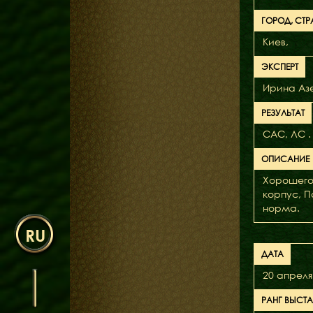
ГОРОД, СТР
Киев,
ЭКСПЕРТ
Ирина Аз
РЕЗУЛЬТАТ
САС, ЛС .
ОПИСАНИЕ
Хорошего 
корпус, П
норма.
RU
ДАТА
20 апреля
РАНГ ВЫСТ