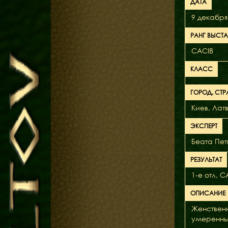
ДАТА
9 декабря
РАНГ ВЫСТ
CACIB
КЛАСС
ГОРОД, СТР
Киев, Лат
ЭКСПЕРТ
Беата Пет
РЕЗУЛЬТАТ
1-е отл, 
ОПИСАНИЕ
Женственн
умеренные