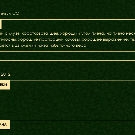
 титул СС
й силуэт, коротковата шея, хороший угол плеча, но плечо неск
плюсны, хорошие пропорции холовы, хорошее выражение, тем
ется в движении из-за избыточного веса
Наші коргі
Дами Ордену
 2012
Кавалери Орден
АВКИ
АНА