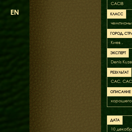
CACIB
EN
КЛАСС
чемпионы
ГОРОД, СТР
Киев ,
ЭКСПЕРТ
Denis Kuze
РЕЗУЛЬТАТ
САС, СAC
ОПИСАНИЕ
хорошего 
ДАТА
10 декабр