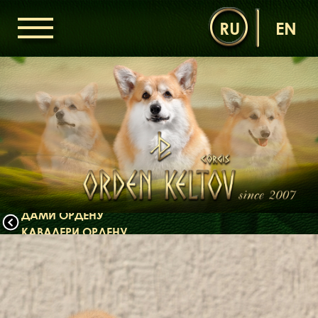
RU
EN
ГОЛОВНА
ОРДЕН КЕЛЬТІВ
НОВИНИ
ДИТЯЧА КІМНАТА
КОНТАКТИ
НАШІ КОРГІ
ДАМИ ОРДЕНУ
КАВАЛЕРИ ОРДЕНУ
ЩЕНЯТА
ДИТЯЧА КІМНАТА
БІБЛІОТЕКА
МІФИ