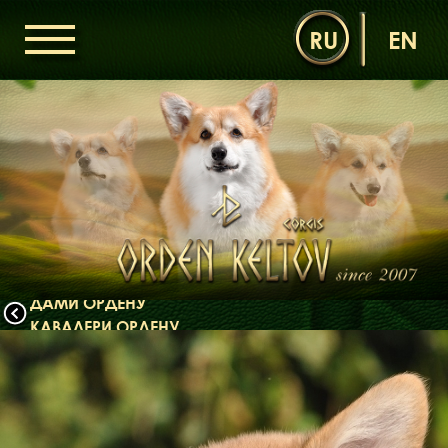
RU
EN
ГОЛОВНА
ОРДЕН КЕЛЬТІВ
НОВИНИ
ДИТЯЧА КІМНАТА
КОНТАКТИ
НАШІ КОРГІ
ДАМИ ОРДЕНУ
КАВАЛЕРИ ОРДЕНУ
ЩЕНЯТА
ДИТЯЧА КІМНАТА
БІБЛІОТЕКА
МІФИ