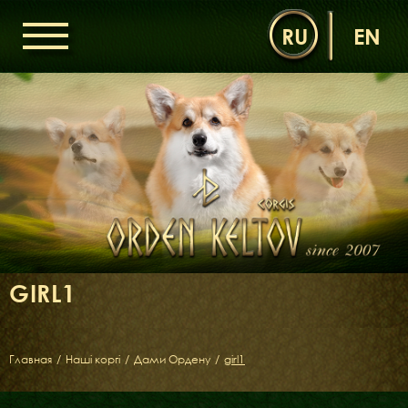
RU
EN
ГОЛОВНА
ОРДЕН КЕЛЬТІВ
НОВИНИ
ДИТЯЧА КІМНАТА
КОНТАКТИ
НАШІ КОРГІ
ДАМИ ОРДЕНУ
GIRL1
КАВАЛЕРИ ОРДЕНУ
ЩЕНЯТА
ДИТЯЧА КІМНАТА
Главная
/
Наші коргі
/
Дами Ордену
/
girl1
БІБЛІОТЕКА
МІФИ