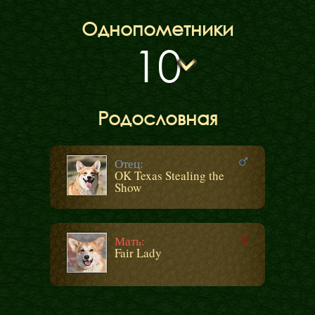
Однопометники
10
Родословная
Отец:
OK Texas Stealing the
Show
Мать:
Fair Lady