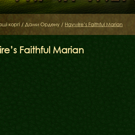
аші коргі
/
Дами Ордену
/
Haywire’s Faithful Marian
re’s Faithful Marian
Бібліотека
Міфи
Факти