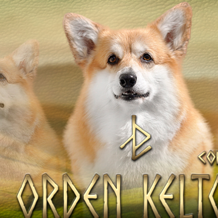
ТІВ
Наші коргі
Дами Ордену
НАТА
Кавалери Орден