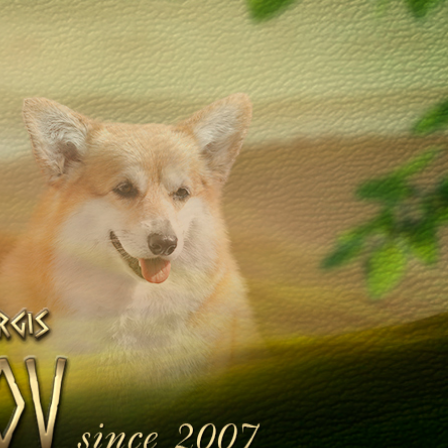
Щенята
Дитяча кімната
у