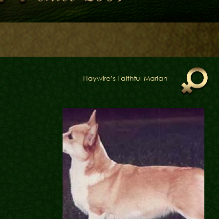
Haywire’s Faithful Marian
Блог
Галереї