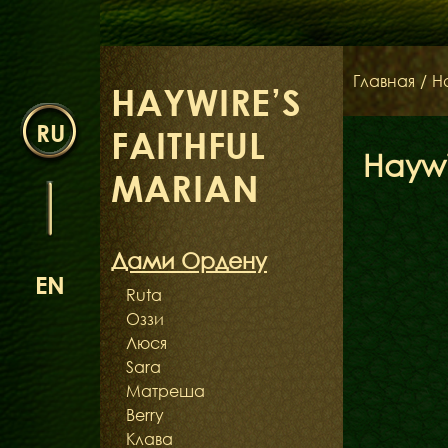
Главная
/
Н
HAYWIRE’S
RU
FAITHFUL
Haywi
MARIAN
Дами Ордену
EN
Ruta
Оззи
Люся
Sara
Матреша
Berry
Клава