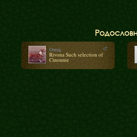
Родослов
Отец:
Rivona Such selection of
Cinonnie