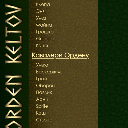
Клепа
Эня
Ума
Файна
Грошка
Granda
Квінсі
Кавалери Ордену
Умка
Баскервиль
Грай
Оберон
Павлик
Арни
Sprite
Кэш
Стьопа