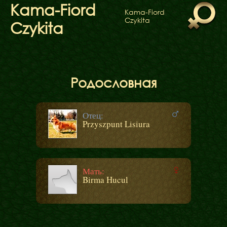
ФАКТИ
Kama-Fiord
Kama-Fiord
БЛОГ
Czykita
Czykita
ГАЛЕРЕЇ
Родословная
Отец:
Przyszpunt Lisiura
Мать:
Birma Hucul