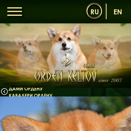
RU
EN
ГОЛОВНА
ОРДЕН КЕЛЬТІВ
НОВИНИ
ДИТЯЧА КІМНАТА
КОНТАКТИ
НАШІ КОРГІ
ДАМИ ОРДЕНУ
КАВАЛЕРИ ОРДЕНУ
ЩЕНЯТА
ДИТЯЧА КІМНАТА
БІБЛІОТЕКА
МІФИ