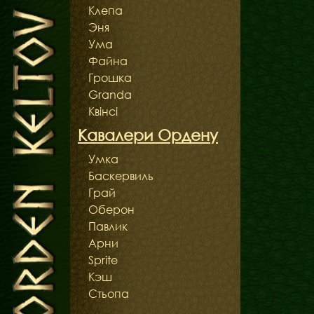
Клепа
Эня
Ума
Файна
Грошка
Granda
Квінсі
Кавалери Ордену
Умка
Баскервиль
Грай
Оберон
Павлик
Арни
Sprite
Кэш
Стьопа