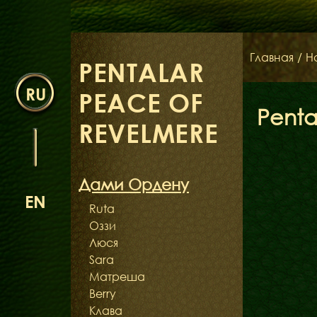
Главная
/
Н
PENTALAR
RU
PEACE OF
Penta
REVELMERE
Дами Ордену
EN
Ruta
Оззи
Люся
Sara
Матреша
Berry
Клава