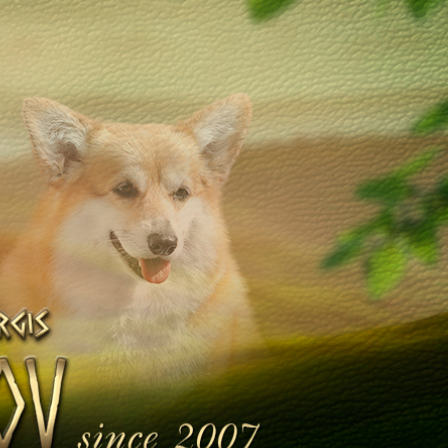
Щенята
Дитяча кімната
у