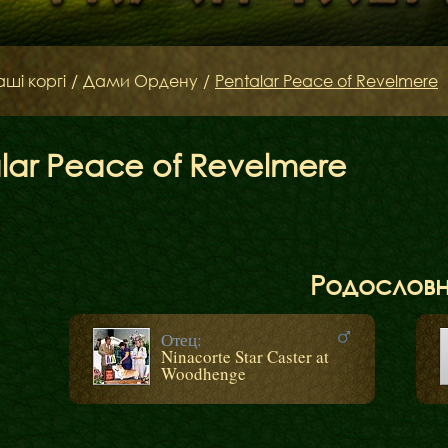
аші коргі
/
Дами Ордену
/
Pentalar Peace of Revelmere
lar Peace of Revelmere
Родослов
Бібліотека
Отец:
Ninacorte Star Caster at
Woodhenge
Міфи
Факти