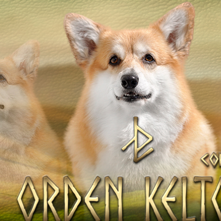
ТІВ
Наші коргі
Дами Ордену
НАТА
Кавалери Орден