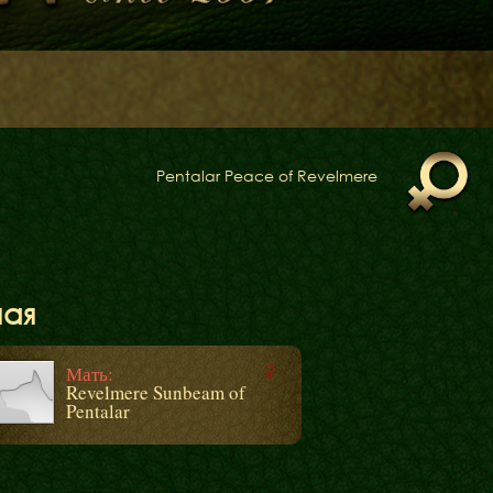
Pentalar Peace of Revelmere
ная
Мать:
Revelmere Sunbeam of
Блог
Pentalar
Галереї