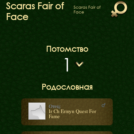
ФАКТИ
Scaras Fair of
Scaras Fair of
БЛОГ
Face
Face
ГАЛЕРЕЇ
Потомство
1
Родословная
Отец:
Ir Ch Ermyn Quest For
Fame