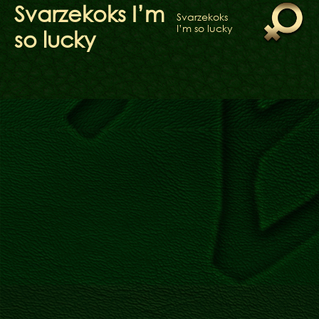
ФАКТИ
Svarzekoks I’m
Svarzekoks
БЛОГ
I’m so lucky
so lucky
ГАЛЕРЕЇ