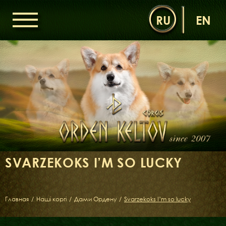
RU
EN
ГОЛОВНА
ОРДЕН КЕЛЬТІВ
НОВИНИ
ДИТЯЧА КІМНАТА
КОНТАКТИ
НАШІ КОРГІ
ДАМИ ОРДЕНУ
SVARZEKOKS I’M SO LUCKY
КАВАЛЕРИ ОРДЕНУ
ЩЕНЯТА
ДИТЯЧА КІМНАТА
Главная
/
Наші коргі
/
Дами Ордену
/
Svarzekoks I’m so lucky
БІБЛІОТЕКА
МІФИ