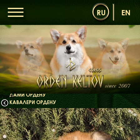
RU
EN
ГОЛОВНА
ОРДЕН КЕЛЬТІВ
НОВИНИ
ДИТЯЧА КІМНАТА
КОНТАКТИ
НАШІ КОРГІ
ДАМИ ОРДЕНУ
Punch
КАВАЛЕРИ ОРДЕНУ
ЩЕНЯТА
ДИТЯЧА КІМНАТА
БІБЛІОТЕКА
МІФИ