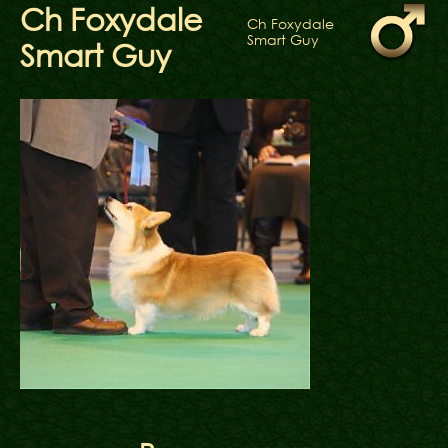
ФАКТИ
Ch Foxydale
Ch Foxydale
БЛОГ
Smart Guy
Smart Guy
ГАЛЕРЕЇ