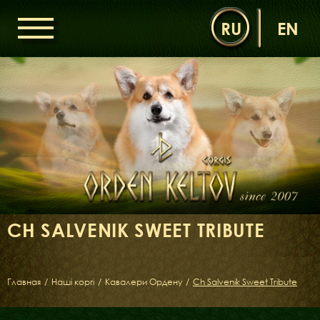
RU
EN
ГОЛОВНА
ОРДЕН КЕЛЬТІВ
НОВИНИ
ДИТЯЧА КІМНАТА
КОНТАКТИ
НАШІ КОРГІ
ДАМИ ОРДЕНУ
CH SALVENIK SWEET TRIBUTE
КАВАЛЕРИ ОРДЕНУ
ЩЕНЯТА
ДИТЯЧА КІМНАТА
Главная
/
Наші коргі
/
Кавалери Ордену
/
Ch Salvenik Sweet Tribute
БІБЛІОТЕКА
МІФИ