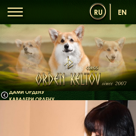
RU
EN
ГОЛОВНА
ОРДЕН КЕЛЬТІВ
НОВИНИ
ДИТЯЧА КІМНАТА
КОНТАКТИ
НАШІ КОРГІ
ДАМИ ОРДЕНУ
КАВАЛЕРИ ОРДЕНУ
ЩЕНЯТА
ДИТЯЧА КІМНАТА
БІБЛІОТЕКА
МІФИ