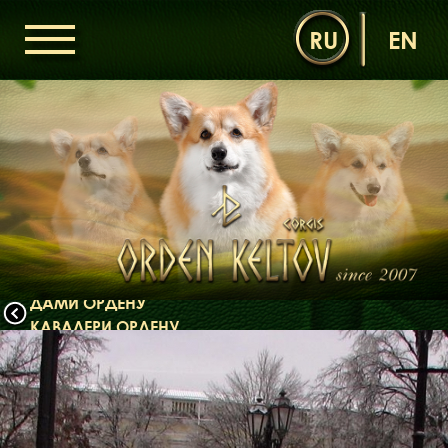
RU
EN
ГОЛОВНА
ОРДЕН КЕЛЬТІВ
НОВИНИ
ДИТЯЧА КІМНАТА
КОНТАКТИ
НАШІ КОРГІ
ДАМИ ОРДЕНУ
КАВАЛЕРИ ОРДЕНУ
ЩЕНЯТА
ДИТЯЧА КІМНАТА
БІБЛІОТЕКА
МІФИ