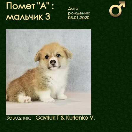
ФАКТИ
Помет "А" :
Дата
БЛОГ
рождения:
мальчик 3
ГАЛЕРЕЇ
03.01.2020
Заводчик:
Gavriuk T & Kurlenko V.