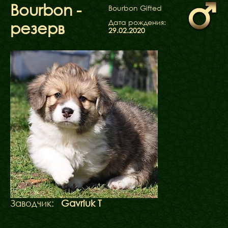
ФАКТИ
Bourbon -
Bourbon Gifted
БЛОГ
Дата рождения:
резерв
ГАЛЕРЕЇ
29.02.2020
Заводчик:
Gavriuk T