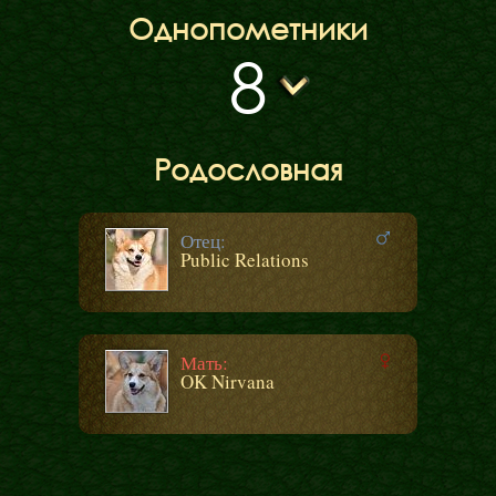
Однопометники
8
Родословная
Отец:
Public Relations
Мать:
OK Nirvana