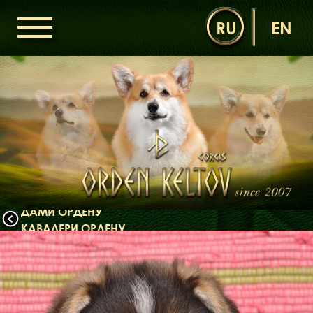
RU
EN
ГОЛОВНА
ОРДЕН КЕЛЬТІВ
НОВИНИ
ДИТЯЧА КІМНАТА
КОНТАКТИ
НАШІ КОРГІ
ДАМИ ОРДЕНУ
КАВАЛЕРИ ОРДЕНУ
ЩЕНЯТА
ДИТЯЧА КІМНАТА
БІБЛІОТЕКА
МІФИ