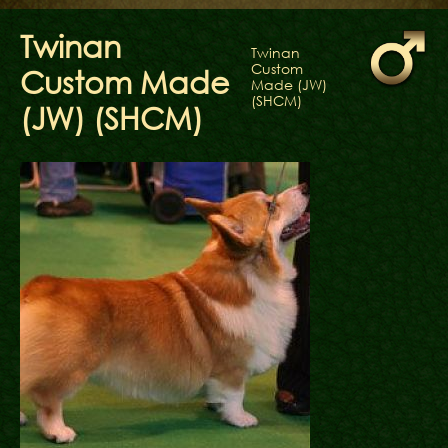
ФАКТИ
БЛОГ
Twinan
Twinan
ГАЛЕРЕЇ
Custom
Custom Made
Made (JW)
(SHCM)
(JW) (SHCM)