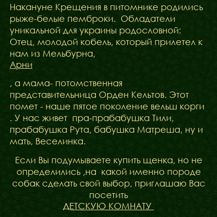
ФАКТИ
Накануне Крещения в питомнике родились
БЛОГ
рыже-белые пемброки. Обладатели
ГАЛЕРЕЇ
уникальной для украины родословной:
Отец, молодой кобель, который прилетел к
нам из Мельбурна,
Арни
, а мама- потомственная
представительница Орден Кельтов. Этот
помет - наше пятое поколение вельш корги
. У нас живет пра-прабабушка Тили,
прабабушка Рута, бабушка Матреша, ну и
мать, Веселинка.
Если Вы подумываете купить щенка, но не
определились ,на какой именно породе
собак сделать свой выбор, приглашаю Вас
посетить
ДЕТСКУЮ КОМНАТУ