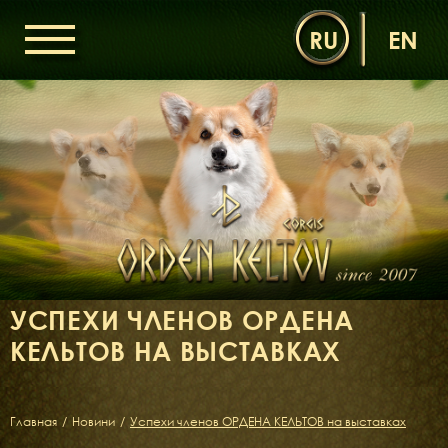
RU
EN
ГОЛОВНА
ОРДЕН КЕЛЬТІВ
НОВИНИ
ДИТЯЧА КІМНАТА
КОНТАКТИ
НАШІ КОРГІ
ДАМИ ОРДЕНУ
УСПЕХИ ЧЛЕНОВ ОРДЕНА
КАВАЛЕРИ ОРДЕНУ
КЕЛЬТОВ НА ВЫСТАВКАХ
ЩЕНЯТА
ДИТЯЧА КІМНАТА
БІБЛІОТЕКА
Главная
/
Новини
/
Успехи членов ОРДЕНА КЕЛЬТОВ на выставках
МІФИ