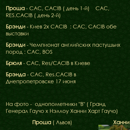
Проша
- CAC, CACIB ( день 1-й) CAC,
RES.CACIB ( день 2-й)
Брэнди
- Киев 2х CACIB : CAC, CACIB обе
выставки
Брэнди
- Чемпионат английских пастушьих
пород : CAC, BOS
Брюля
- СAC, Res/CACIB в Киеве
Брэнда
- САС, Res.CACIB в
Днепропетровске 17 июня
На фото - однопометники "В" ( Гранд
Генерал Гаучо х Нэллоу Ханни Харт Гаучо)
Проша
( Львов)
Ханни