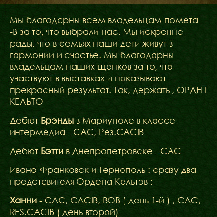
ФАКТИ
БЛОГ
Мы благодарны всем владельцам помета
ГАЛЕРЕЇ
-В за то, что выбрали нас. Мы искренне
рады, что в семьях наши дети живут в
гармонии и счастье. Мы благодарны
владельцам наших щенков за то, что
участвуют в выставках и показывают
прекрасный результат. Так, держать , ОРДЕН
КЕЛЬТО
Дебют
Брэнды
в Мариуполе в классе
интермедиа - САС, Рез.CACIB
Дебют
Бэтти
в Днепропетровске - САС
Ивано-Франковск и Тернополь : сразу два
представителя Ордена Кельтов :
Ханни
- САС, CACIB, BOB ( день 1-й ) , CAC,
RES.CACIB ( день второй)