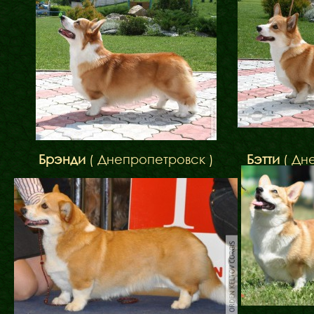
Брэнди
( Днепропетровск )
Бэтти
( Дн