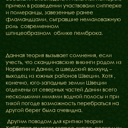
причем в разведении участвовали сипперке
и померанцы, завезенные ранее
фламандцами, сыгравшие немаловажную
роль современном
шпицеобразном облике пемброка.
Данная теория вызывает сомнения, если
учесть, что скандинавские викинги родом из
Норвегии и Дании, а шведский волхунд –
выходец из южных районов Швеции. Хотя ,
конечно, юго-западные земли Швеции
отделены от северных частей Дании всего
несколькими милями водной полосы и при
тихой погоде возможность перебраться на
другой берег была очевидна.
Другим поводом для критики теории