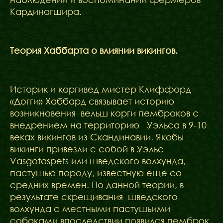
Кардинагшира.
Теория Хаббарта о влиянии викингов.
Историк и коргивед мистер Клиффорд
«Догги» Хаббард связывает историю
возникновения вельш корги пемброков с
внедрением на территорию Уэльса в 9-10
веках викингов из Скандинавии. Якобы
викинги привезли с собой в Уэльс
Vasgotaspets или шведского волхунда,
пастушью породу, известную еще со
средних времен. По данной теории, в
результате скрещивания шведского
волхунда с местными пастушьими
собаками впоследствии появился пемброк,