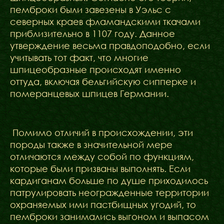
пемброки были завезены в Уэльс с
северных краев фламандскими ткачами
приблизительно в 1107 году. Данное
утверждение весьма правдоподобно, если
учитывать тот факт, что многие
шпицеобразные происходят именно
оттуда, включая бельгийскую сипперке и
померанцевых шпицев Германии.
Помимо отличий в происхождении, эти
породы также в значительной мере
отличаются между собой по функциям,
которые были призваны выполнять. Если
кардиганам больше по душе приходилось
патрулировать неогражденные территории
охраняемых ими пастбищных угодий, то
пемброки занимались выгоном и выпасом