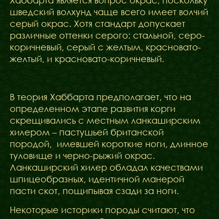
Хаббарта является вопрос окрас, поскольку
шведский волхунд чаще всего имеет волчий
серый окрас. Хотя стандарт допускает
различные оттенки серого: стальной, серо-
коричневый, серый с желтым, красновато-
желтый, и красновато-коричневый.
В теория Хаббарта предполагает, что на
определенном этапе развития корги
скрещивались с местным ланкаширским
хилером – пастушьей британской
породой, имевшей короткие ноги, длинное
туловище и черно-рыжий окрас.
Ланкаширский хилер обладал качествами
шпицеобразных, идентичной манерой
пасти скот, пощипывая сзади за ноги.
Некоторые историки породы считают, что