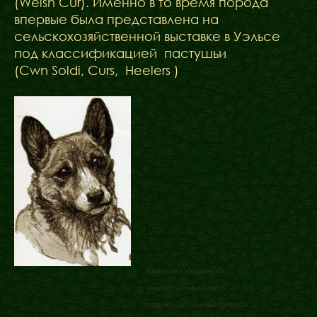
(Welsh Cur). Именно в то время порода
впервые была представлена на
сельскохозяйственной выставке в Уэльсе
под классификацией пастушьи
(Cwn Soldi, Curs, Heelers )
зарисовки художника-
аниматора Амблера
специально для Hutchinson's