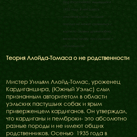
Dog Encyclodedia, вышедшая в
1932 году. В ней дается
описание корги " ни одна
порода не может сравниться с
корги по своему дружелюбию,
веселому нраву, послушанию и
обучаемости"
Теория Ллойда-Томаса о не родственности
Мистер Уильям Ллойд-Томас, уроженец
Кардиганшира, (Южный Уэльс) слыл
признанным авторитетом в области
уэльских пастушьих собак и ярым
приверженцем кардиганов. Он утверждал,
что кардиганы и пемброки- это абсолютно
разные породы и не имеют общих
родственников. Осенью 1935 года в