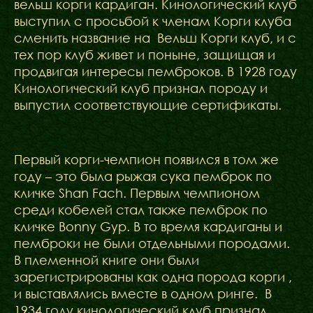
вельш корги кардиган. Кинологический клуб
выступил с просьбой к членам Корги клуба
сменить название на Вельш Корги клуб, и с
тех пор клуб живет и поныне, защищая и
продвигая интересы пемброков. В 1928 году
Кинологический клуб признал породу и
выпустил соответствующие сертификаты.
Первый корги-чемпион появился в том же
году – это была рыжая сука пемброк по
кличке Shan Fach. Первым чемпионом
среди кобелей стал также пемброк по
кличке Bonny Gyp. В то время кардиганы и
пемброки не были отдельными породами.
В племенной книге они были
зарегистрированы как одна порода корги ,
и выставлялись вместе в одном ринге. В
1934 году кинологический клуб признал