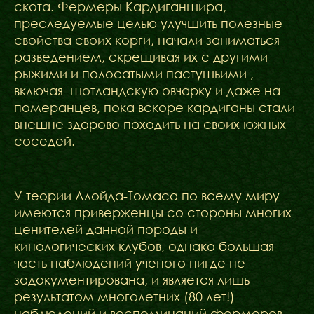
скота. Фермеры Кардиганшира,
преследуемые целью улучшить полезные
свойства своих корги, начали заниматься
разведением, скрещивая их с другими
рыжими и полосатыми пастушьими ,
включая шотландскую овчарку и даже на
померанцев, пока вскоре кардиганы стали
внешне здорово походить на своих южных
соседей.
У теории Ллойда-Томаса по всему миру
имеются приверженцы со стороны многих
ценителей данной породы и
кинологических клубов, однако большая
часть наблюдений ученого нигде не
задокументирована, и является лишь
результатом многолетних (80 лет!)
наблюдений и воспоминаний фермеров