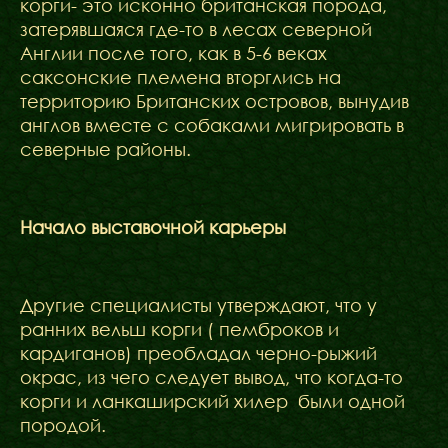
корги- это исконно британская порода,
затерявшаяся где-то в лесах северной
Англии после того, как в 5-6 веках
саксонские племена вторглись на
территорию Британских островов, вынудив
англов вместе с собаками мигрировать в
северные районы.
Начало выставочной карьеры
Другие специалисты утверждают, что у
ранних вельш корги ( пемброков и
кардиганов) преобладал черно-рыжий
окрас, из чего следует вывод, что когда-то
корги и ланкаширский хилер были одной
породой.