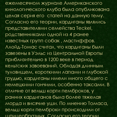
ежемесячном журнале Американского
кинологического клуба была опубликована
целая серия его статей на данную тему.
Согласно его теории, кардиганы являлись
представителями семейства Teckel,
родственниками одной из 4 ранее
известных групп собак , мастиффов.
Ллойд-Томас считал, что кардиганы были
завезены в Уэльс из Центральной Европы
приблизительно в 1200 веке в период
кельтских завоеваний. Обладая длинным
туловищем, короткими лапами и глубокой
грудью, кардиганы имели много общего с
немецкими гончими, особенно таксами. В
отличие от вельш корги пемброков, у
ранних кардиганов была более тяжелая
морда и висячие уши. По мнению Томаса,
вельш корги пемброки происходили от
шпицеобразных. Согласно его теории,