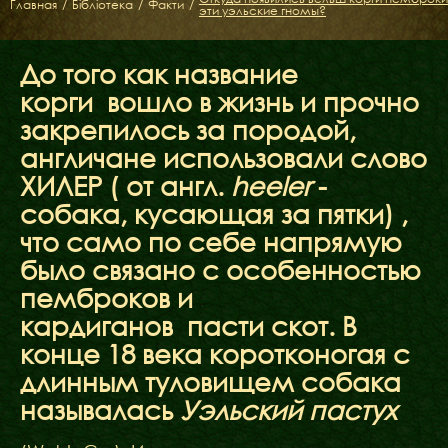
Главная
ФАКТИ
/
Бібліотека
/
Факти
/
эти уэльские гномы?
БЛОГ
ГАЛЕРЕЇ
До того как название
корги вошло в жизнь и прочно
закрепилось за породой,
англичане использовали слово
ХИЛЕР ( от англ.
heeler
-
собака, кусающая за пятки) ,
что само по себе напрямую
было связано с особенностью
пемброков и
кардиганов пасти скот. В
конце 18 века коротконогая с
длинным туловищем собака
называлась
Уэльский пастух